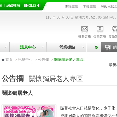
局
網路郵局
ENGLISH
查詢專區
下載專區
郵政出版
115 年 08 月 08 日 星期六
0 : 52 : 06
GMT+8 :
郵務業務
儲匯業務
壽險
訊息中心
營業據點
:::
首頁
>
訊息中心
>
公告欄
>
關懷獨居老人專區
最後
公告欄
關懷獨居老人專區
關懷獨居老人
隨著社會人口結構變化，少子化
成獨居老人的問題與需求備受社