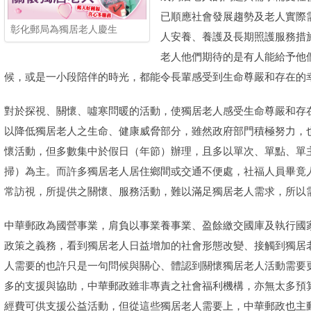
已順應社會發展趨勢及老人實際
彰化郵局為獨居老人慶生
人安養、養護及長期照護服務措
老人他們期待的是有人能給予他
候，或是一小段陪伴的時光，都能令長輩感受到生命尊嚴和存在的
對於探視、關懷、噓寒問暖的活動，使獨居老人感受生命尊嚴和存
以降低獨居老人之生命、健康威脅部分，雖然政府部門積極努力，
懷活動，但多數集中於假日（年節）辦理，且多以單次、單點、單
掃）為主。而許多獨居老人居住鄉間或交通不便處，社福人員畢竟
常訪視，所提供之關懷、服務活動，難以滿足獨居老人需求，所以
中華郵政為國營事業，肩負以事業養事業、盈餘繳交國庫及執行國
政策之義務，看到獨居老人日益增加的社會形態改變、接觸到獨居
人需要的也許只是一句問候與關心、體認到關懷獨居老人活動需要
多的支援與協助，中華郵政雖非專責之社會福利機構，亦無太多預
經費可供支援公益活動，但從這些獨居老人需要上，中華郵政也主