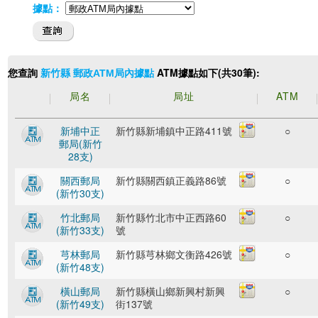
據點：
您查詢
ATM據點如下(共30筆):
新竹縣 郵政ATM局內據點
局名
局址
ATM
新埔中正
新竹縣新埔鎮中正路411號
○
郵局(新竹
28支)
關西郵局
新竹縣關西鎮正義路86號
○
(新竹30支)
竹北郵局
新竹縣竹北市中正西路60
○
(新竹33支)
號
芎林郵局
新竹縣芎林鄉文衡路426號
○
(新竹48支)
橫山郵局
新竹縣橫山鄉新興村新興
○
(新竹49支)
街137號