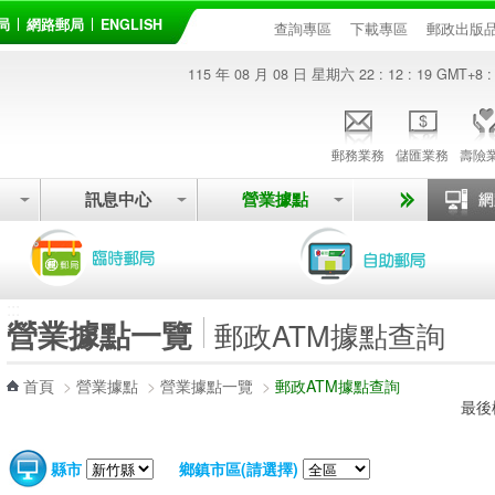
局
網路郵局
ENGLISH
查詢專區
下載專區
郵政出版
115 年 08 月 08 日 星期六
22 : 12 : 19
GMT+8 :
郵務業務
儲匯業務
壽險
訊息中心
營業據點
:::
營業據點一覽
郵政ATM據點查詢
首頁
>
營業據點
>
營業據點一覽
>
郵政ATM據點查詢
最後
縣市
鄉鎮市區(請選擇)