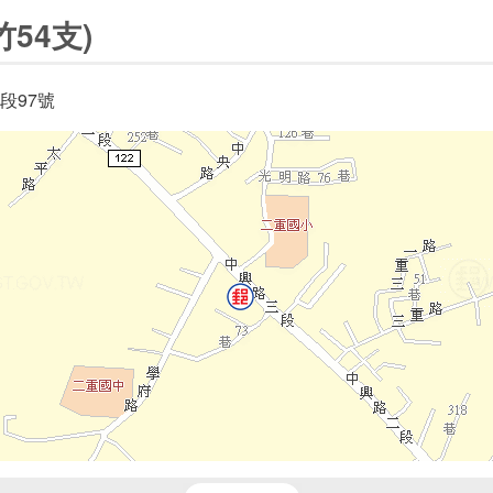
54支)
段97號