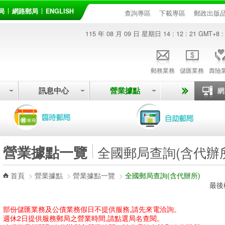
局
網路郵局
ENGLISH
查詢專區
下載專區
郵政出版
115 年 08 月 09 日 星期日
14 : 12 : 21
GMT+8 :
郵務業務
儲匯業務
壽險
訊息中心
營業據點
:::
營業據點一覽
全國郵局查詢(含代辦
首頁
>
營業據點
>
營業據點一覽
>
全國郵局查詢(含代辦所)
最後
部份儲匯業務及公債業務假日不提供服務,請先來電洽詢。
週休2日提供服務郵局之營業時間,請點選局名查閱。