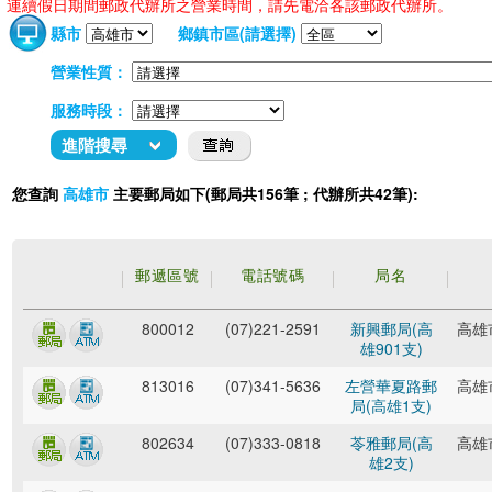
連續假日期間郵政代辦所之營業時間，請先電洽各該郵政代辦所。
縣市
鄉鎮市區(請選擇)
營業性質：
服務時段：
進階搜尋
您查詢
主要郵局如下(郵局共156筆 ; 代辦所共42筆):
高雄市
郵遞區號
電話號碼
局名
800012
(07)221-2591
新興郵局(高
高雄
雄901支)
813016
(07)341-5636
左營華夏路郵
高雄
局(高雄1支)
802634
(07)333-0818
苓雅郵局(高
高雄
雄2支)