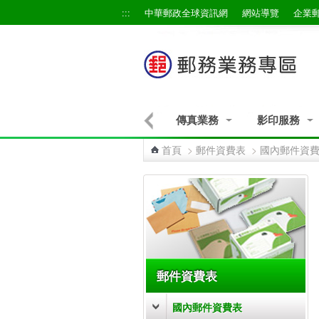
跳到主要內容區塊
:::
中華郵政全球資訊網
網站導覽
企業
物流業務
未來郵件業務
傳真業務
影印服務
首頁
>
郵件資費表
>
國內郵件資
:::
郵件資費表
國內郵件資費表