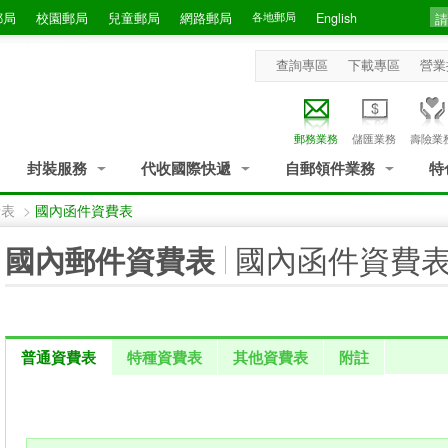
郵局
校園郵局
兒童郵局
網路郵局
各地郵局
English
查詢專區
下載專區
營業
郵務業務
儲匯業務
壽險業
封裝服務
代收國際快遞
自郵領件業務
特
費表
>
國內函件資費表
:::
國內函件資費
國內郵件資費表
普通資費表
特種資費表
其他資費表
附註