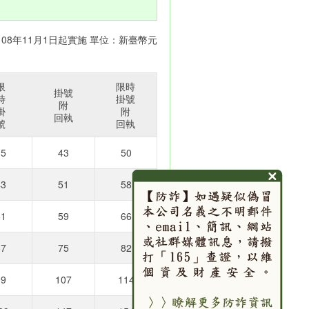
108年11月1日起實施 單位：新臺幣元
限
限時
掛號
時
掛號
附
掛
附
回執
號
回執
35
43
50
43
51
58
51
59
66
67
75
82
99
107
114