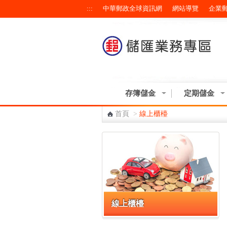
:::
中華郵政全球資訊網
網站導覽
企業
跳到主要內容區塊
存簿儲金
定期儲金
首頁
>
線上櫃檯
:::
線上櫃檯