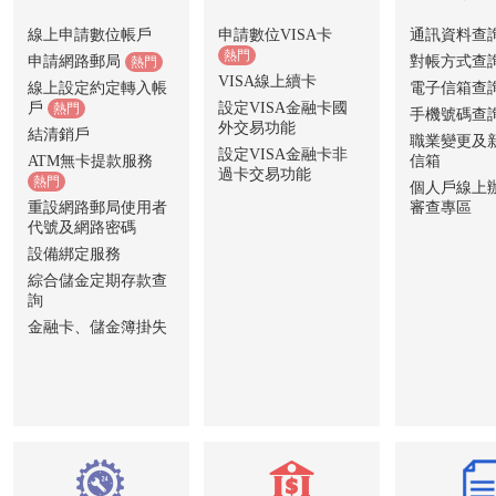
線上申請數位帳戶
申請數位VISA卡
通訊資料查
熱門
申請網路郵局
對帳方式查
熱門
VISA線上續卡
線上設定約定轉入帳
電子信箱查
戶
設定VISA金融卡國
熱門
手機號碼查
外交易功能
結清銷戶
職業變更及
設定VISA金融卡非
ATM無卡提款服務
信箱
過卡交易功能
熱門
個人戶線上
重設網路郵局使用者
審查專區
代號及網路密碼
設備綁定服務
綜合儲金定期存款查
詢
金融卡、儲金簿掛失