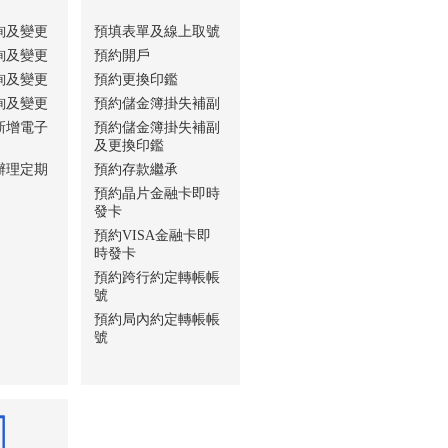
詢及變更
預填表單及線上取號
詢及變更
預約開戶
詢及變更
預約更換印鑑
詢及變更
預約儲金簿掛失補副
新增電子
預約儲金簿掛失補副
及更換印鑑
辦理定期
預約存款繼承
預約晶片金融卡即時
發卡
預約VISA金融卡即
時發卡
預約跨行約定轉帳帳
號
預約局內約定轉帳帳
號