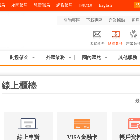
郵局
校園郵局
兒童郵局
網路郵局
English
各地郵局
查詢專區
下載專區
營業據點
客戶
郵務業務
儲匯業務
壽險業
劃撥儲金
外匯業務
國內匯兌
其他服務
:::
線上櫃檯
最
線上申辦
VISA金融卡
帳戶資