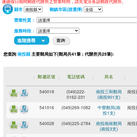
連續假日期間郵政代辦所之營業時間，請先電洽各該郵政代辦所。
縣市
鄉鎮市區(請選擇)
營業性質：
服務時段：
進階搜尋
您查詢
主要郵局如下(郵局共41筆 ; 代辦所共25筆):
南投縣
郵遞區號
電話號碼
局名
540018
(049)222-
南投三和郵局
南投
0162-231
(南投901支)
541016
(049)269-1082
中寮郵局(南
南投
投1支)
540028
(049)225-2784
南投南崗郵局
南投
(南投3支)