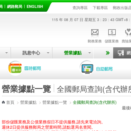
局
網路郵局
ENGLISH
查詢專區
下載專區
郵政出版
115 年 08 月 07 日 星期五
3 : 23 : 43
GMT+8 :
郵務業務
儲匯業務
壽險
訊息中心
營業據點
:::
營業據點一覽
全國郵局查詢(含代辦
首頁
>
營業據點
>
營業據點一覽
>
全國郵局查詢(含代辦所)
最後
部份儲匯業務及公債業務假日不提供服務,請先來電洽詢。
週休2日提供服務郵局之營業時間,請點選局名查閱。