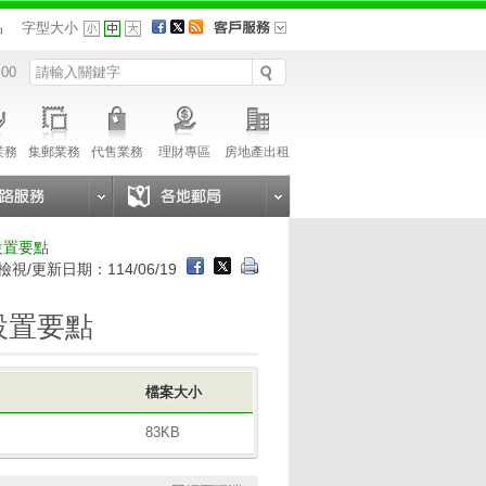
品
字型大小
 00
業務
集郵業務
代售業務
理財專區
房地產出租
設置要點
檢視/更新日期：114/06/19
設置要點
式
檔案大小
83KB