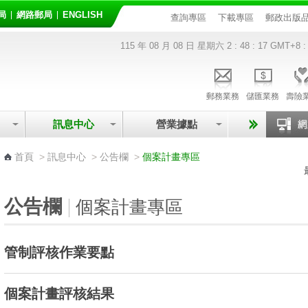
局
網路郵局
ENGLISH
查詢專區
下載專區
郵政出版
115 年 08 月 08 日 星期六
2 : 48 : 17
GMT+8 :
郵務業務
儲匯業務
壽險
訊息中心
營業據點
:::
首頁
>
訊息中心
>
公告欄
>
個案計畫專區
公告欄
個案計畫專區
管制評核作業要點
個案計畫評核結果