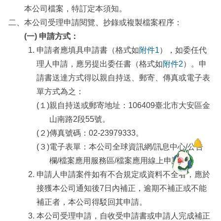
本公司檔案，特訂定本須知。
二、
本公司受理申請閱覽、抄錄或複製檔案程序：
(一) 申請方式：
申請者應填具申請書（格式如
附件1
），如委任代
理人申請，應另提出委任書（格式如
附件2
）。申
請書送達方式得以親自持送、郵寄、傳真或電子表
單方式為之：
(１)
親自持送或郵寄地址：106409臺北市大安區金
山南路2段55號。
(２)
傳真號碼：02-23979333。
(３)
電子表單：本公司全球資訊網/訊息中心/公告
欄/檔案應用服務區/檔案應用線上申請。
申請人申請案件如有不合規定或資料不全者，應於
接獲本公司通知後7日內補正，逾期不補正或不能
補正者，本公司得駁回其申請。
本公司受理申請，自收受申請書或申請人完成補正