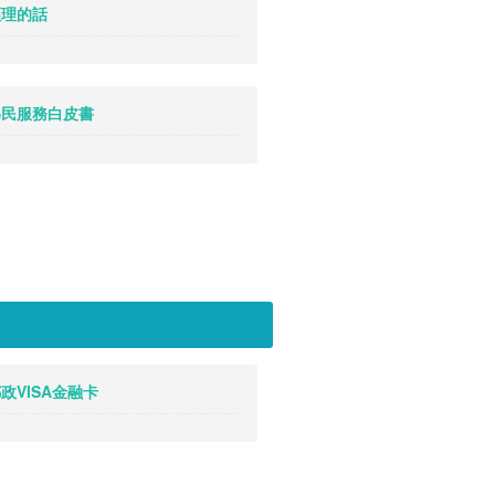
 經理的話
. 為民服務白皮書
 郵政VISA金融卡