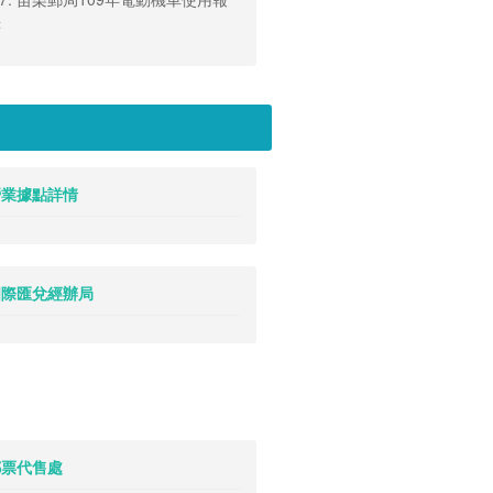
書
 營業據點詳情
. 國際匯兌經辦局
 郵票代售處