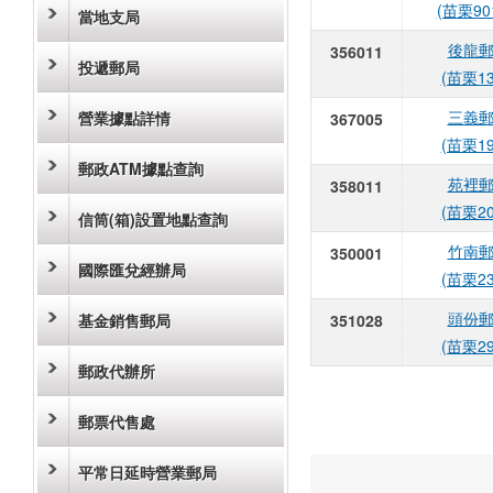
(苗栗90
當地支局
後龍
356011
投遞郵局
(苗栗1
三義
營業據點詳情
367005
(苗栗1
郵政ATM據點查詢
苑裡
358011
(苗栗2
信筒(箱)設置地點查詢
竹南
350001
國際匯兌經辦局
(苗栗2
頭份
基金銷售郵局
351028
(苗栗2
郵政代辦所
郵票代售處
平常日延時營業郵局