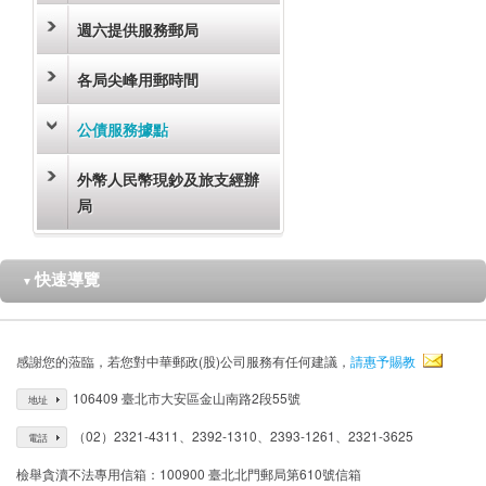
週六提供服務郵局
各局尖峰用郵時間
公債服務據點
外幣人民幣現鈔及旅支經辦
局
快速導覽
▼
感謝您的蒞臨，若您對中華郵政(股)公司服務有任何建議，
請惠予賜教
106409 臺北市大安區金山南路2段55號
地址
（02）2321-4311、2392-1310、2393-1261、2321-3625
電話
檢舉貪瀆不法專用信箱：100900 臺北北門郵局第610號信箱