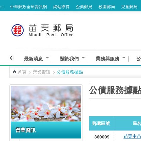
:::
中華郵政全球資訊網
網站導覽
企業郵局
校園郵局
兒童郵局
跳到主要內容區塊
最新消息
關於我們
業務與服務
公
首頁
>
營業資訊
>
公債服務據點
:::
:::
公債服務據
郵遞區號
局
營業資訊
苗栗中
360009