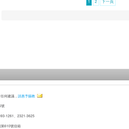
1
2
下一頁
有任何建議，
請惠予賜教
5號
93-1261、2321-3625
局第610號信箱