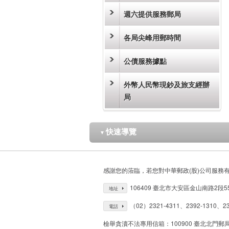
週六提供服務郵局
各局尖峰用郵時間
公債服務據點
外幣人民幣現鈔及旅支經辦
局
快速導覽
▼
感謝您的蒞臨，若您對中華郵政(股)公司服務
106409 臺北市大安區金山南路2段5
地址
（02）2321-4311、2392-1310、23
電話
檢舉貪瀆不法專用信箱：100900 臺北北門郵