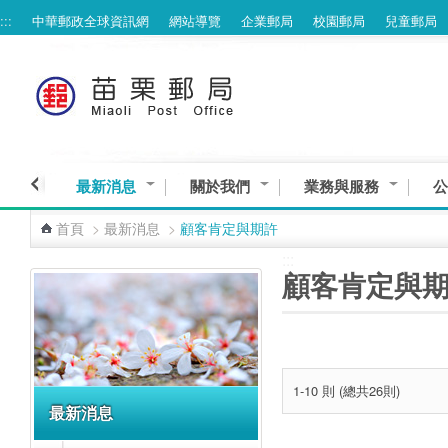
:::
中華郵政全球資訊網
網站導覽
企業郵局
校園郵局
兒童郵局
跳到主要內容區塊
最新消息
關於我們
業務與服務
公
首頁
>
最新消息
>
顧客肯定與期許
:::
:::
顧客肯定與
1-10 則 (總共26則)
最新消息