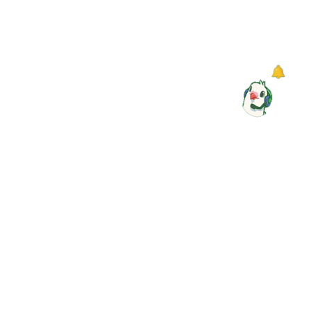
▼
快速導覽
感謝您的蒞臨，若您對中華郵政(股)公司服務有任何建議，
請惠予賜教
地址
106409 臺北市大安區金山南路2段55號