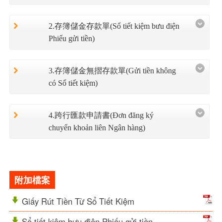
2.存簿儲金存款單(Sổ tiết kiệm bưu điện
Phiếu gửi tiền)
3.存簿儲金無摺存款單(Gửi tiền không
có Sổ tiết kiệm)
4.跨行匯款申請書(Đơn đăng ký
chuyển khoản liên Ngân hàng)
附加檔案
Giấy Rút Tiền Từ Sổ Tiết Kiệm
Sổ tiết kiệm bưu điện Phiếu gửi tiền