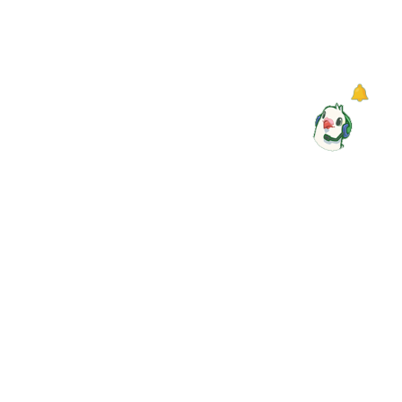
▼
快速導覽
感謝您的蒞臨，若您對中華郵政(股)公司服務有任何建議，
請惠予賜教
地址
106409 臺北市大安區金山南路2段55號