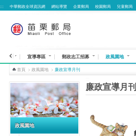
:::
中華郵政全球資訊網
網站導覽
企業郵局
校園郵局
兒童郵局
跳到主要內容區塊
意交流
宣導專區
郵政志工招募
政風園地
首頁
>
政風園地
>
廉政宣導月刊
:::
:::
廉政宣導月
政風園地