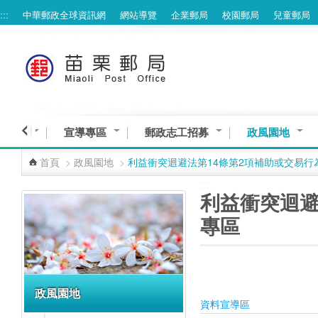
:::
中華郵政全球資訊網
網站導覽
企業郵局
校園郵局
兒童郵局
跳到主要內容區塊
意交流
宣導專區
郵政志工招募
政風園地
首頁
>
政風園地
>
利益衝突迴避法第14條第2項補助或交易行
:::
:::
利益衝突迴避
專區
政風園地
資料宣導區