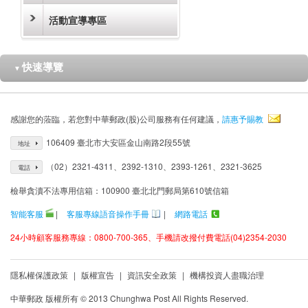
活動宣導專區
快速導覽
▼
感謝您的蒞臨，若您對中華郵政(股)公司服務有任何建議，
請惠予賜教
106409 臺北市大安區金山南路2段55號
地址
（02）2321-4311、2392-1310、2393-1261、2321-3625
電話
檢舉貪瀆不法專用信箱：100900 臺北北門郵局第610號信箱
智能客服
|
客服專線語音操作手冊
|
網路電話
24小時顧客服務專線：0800-700-365、手機請改撥付費電話(04)2354-2030
隱私權保護政策
|
版權宣告
|
資訊安全政策
|
機構投資人盡職治理
中華郵政 版權所有 © 2013 Chunghwa Post All Rights Reserved.