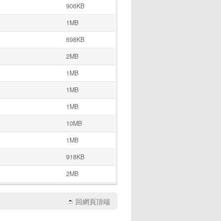
906KB
1MB
698KB
2MB
1MB
1MB
1MB
10MB
1MB
918KB
2MB
回網頁頂端