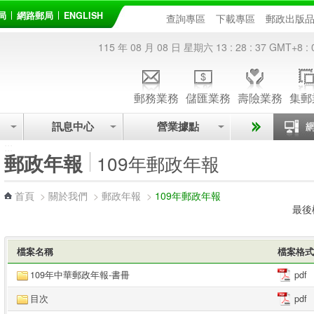
局
網路郵局
ENGLISH
查詢專區
下載專區
郵政出版
115 年 08 月 08 日 星期六
13 : 28 : 37
GMT+8 : 
郵務業務
儲匯業務
壽險業務
集郵
訊息中心
營業據點
:::
郵政年報
109年郵政年報
首頁
>
關於我們
>
郵政年報
>
109年郵政年報
最後
檔案名稱
檔案格式
109年中華郵政年報-書冊
pdf
目次
pdf