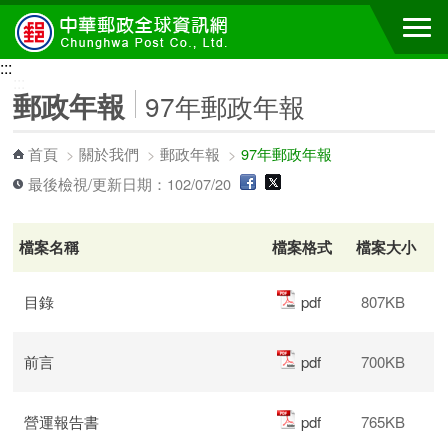
跳到主要內容區塊
:::
:::
郵政年報
97年郵政年報
首頁
>
關於我們
>
郵政年報
>
97年郵政年報
最後檢視/更新日期：102/07/20
檔案名稱
檔案格式
檔案大小
目錄
pdf
807KB
前言
pdf
700KB
營運報告書
pdf
765KB