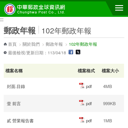
跳到主要內容區塊
:::
:::
郵政年報
102年郵政年報
首頁
>
關於我們
>
郵政年報
>
102年郵政年報
最後檢視/更新日期：113/04/18
檔案名稱
檔案格式
檔案大小
封面.目錄
pdf
4MB
壹 前言
pdf
999KB
貳 營業報告書
pdf
1MB