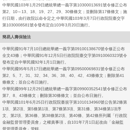
中華民國103年1月29日總統華總一義字第10300013691號令修正公布
第2、10～13、18、19、27、29、30條條文；並刪除第17條條文；施
行日期，由行政院以命令定之;中華民國103年3月7日行政院院臺交字
第1030008581號令發布定自103年3月20日施行。
簡易人壽保險法
中華民國91年7月10日總統華總一義字第09100138670號令修正公布
全文43條；中華民國91年12月5日行政院院臺交字第0910060323號令
發布定自中華民國92年1月1日施行。
中華民國95年5月17日總統華總一義字第09500069831號令修正公布
第2、5、7、31、32、34、36、38、40、42、43條條文；刪除第41
條條文；並自公布日施行。
中華民國99年12月29日總統華總一義字第09900352541號令修正公布
第7、8、43條條文；刪除第30條條文；並自公布日施行。
中華民國101年6月25日行政院院臺規字第1010134960號公告第2條第
1項、第2項、第5條第1項、第7條第3項、第31條、第34條第1項序
文、第2項、第36條、第38條第2項、第40條、第42條所列屬「行政院
金融監督管理委員會」之權責事項，自101年7月1日起改由「金融監
督管理委員會」管轄。