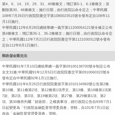
第4、6、14、19、29、31、40條條文；增訂第5-1、6-1條條文；並
刪除第30、46條條文；施行日期，由行政院以命令定之；中華民國
108年7月26日行政院院臺交字第1080023515號令發布定自108年11
中華
月1日施行。
中華民國112年6月28日總統華總一義字第11200054121號令修正公布
第4條條文；增訂第35-1、35-2條條文；施行日期，由行政院以命令定
之；中華民國112年7月21日行政院院臺交字第1121030312號令發布
定自112年8月1日施行。
郵政儲金匯兌法
中華民國91年7月10日總統華總一義字第09100138700號令制定公布
全文31條;中華民國91年12月5日行政院院臺交字第0910060323號令
發布定自中華民國92年1月1日施行。
中華民國101年6月25日行政院院臺規字第1010134960號公告第2條、
第10條、第11條第2項、第12條第1項序文、第13條、第18條第1項第
7款、第2項、第3項、第19條第2項、第27條、第29條第1項、第2
項、第30條所列屬「財政部」之權責事項，經行政院公告自93年7月1
日起變更為「行政院金融監督管理委員會」管轄，自101年7月1日起
改由「金融監督管理委員會」管轄。