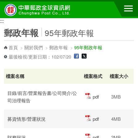
跳到主要內容區塊
:::
:::
郵政年報
95年郵政年報
首頁
>
關於我們
>
郵政年報
>
95年郵政年報
最後檢視/更新日期：102/07/20
檔案名稱
檔案格式
檔案大小
目錄/前言/營業報告書/公司簡介/公
pdf
3MB
司治理報告
募資情形/營運狀況
pdf
4MB
財務狀況
pdf
2MB