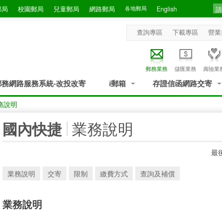
郵局
校園郵局
兒童郵局
網路郵局
各地郵局
English
查詢專區
下載專區
營業
郵務業務
儲匯業務
壽險業
郵務網路服務系統-改投改寄
i郵箱
存證信函網路交寄
務說明
:::
業務說明
國內快捷
最後
業務說明
交寄
限制
繳費方式
查詢及補償
業務說明