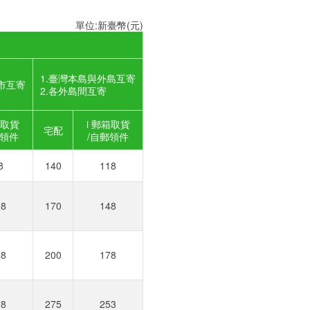
單位:新臺幣(元)
1.臺灣本島與外島互寄
市互寄
2.各外島間互寄
箱取貨
i 郵箱取貨
宅配
郵領件
/自郵領件
8
140
118
28
170
148
68
200
178
28
275
253