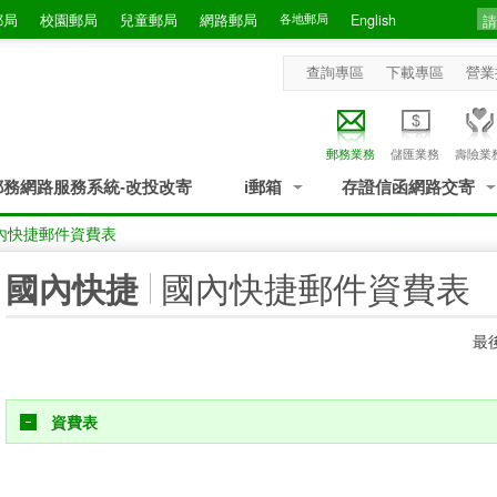
郵局
校園郵局
兒童郵局
網路郵局
各地郵局
English
查詢專區
下載專區
營業
郵務業務
儲匯業務
壽險業
郵務網路服務系統-改投改寄
i郵箱
存證信函網路交寄
內快捷郵件資費表
:::
國內快捷郵件資費表
國內快捷
最後
資費表