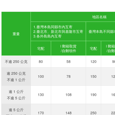
地區名稱
1.臺灣本島同縣市內互寄
2.臺北市、新北市與基隆市互寄
臺灣本島不同縣
重量
3.各外島島內互寄
i 郵箱取貨
i 郵
宅配
宅配
/自郵領件
/自
不逾 250 公克
80
58
120
9
逾 250 公克
100
78
150
1
不逾 1 公斤
逾 1 公斤
130
108
190
1
不逾 5 公斤
逾 5 公斤
170
148
250
2