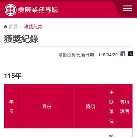
跳到主要內容區塊
首頁
>
獲獎紀錄
獲獎紀錄
最後檢視/更新日期：115/04/20
115年
主
年
辦
獎項
月份
獎項
份
單
說明
位
醫