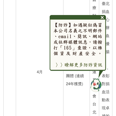
臺北
療
捐血
財
中心
團
舉辦
法
捐血
人
績優
台
表揚
灣
114年度捐
大
血
血成績績優
會，
4月
液
團體 (連續
表彰
基
24年獲獎)
對捐
金
血活
會
動表
台
現卓
北
越的