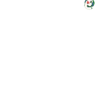
▼
快速導覽
感謝您的蒞臨，若您對中華郵政(股)公司服務有任何建議，
請惠予賜教
地 址
106409 臺北市大安區金山南路2段55號
總機電話
（02）2321-4311、2392-1310、2393-1261、
2321-3625
統一編號：03741302
本公司實施彈性上班，核心上班時間為08:00~12:00，