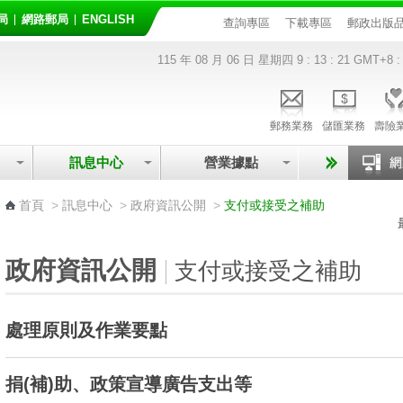
局
網路郵局
ENGLISH
查詢專區
下載專區
郵政出版
115 年 08 月 06 日 星期四
9 : 13 : 21
GMT+8 :
郵務業務
儲匯業務
壽險
訊息中心
營業據點
:::
首頁
>
訊息中心
>
政府資訊公開
>
支付或接受之補助
政府資訊公開
支付或接受之補助
處理原則及作業要點
捐(補)助、政策宣導廣告支出等