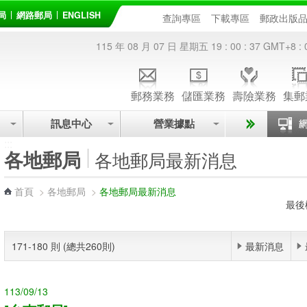
局
網路郵局
ENGLISH
查詢專區
下載專區
郵政出版
115 年 08 月 07 日 星期五
19 : 00 : 38
GMT+8 : 
郵務業務
儲匯業務
壽險業務
集郵
訊息中心
營業據點
:::
各地郵局
各地郵局最新消息
首頁
>
各地郵局
>
各地郵局最新消息
最後
171-180 則 (總共260則)
最新消息
113/09/13