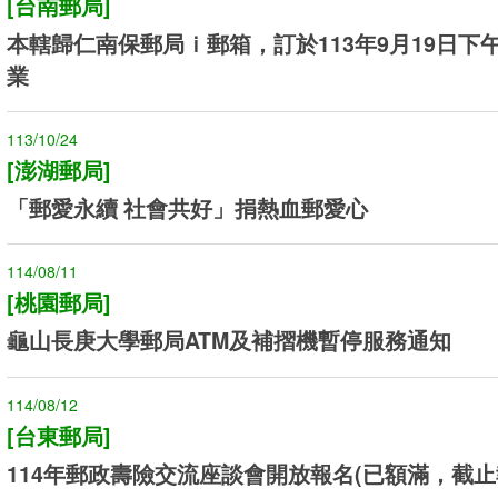
[台南郵局]
本轄歸仁南保郵局ｉ郵箱，訂於113年9月19日下
業
113/10/24
[澎湖郵局]
「郵愛永續 社會共好」捐熱血郵愛心
114/08/11
[桃園郵局]
龜山長庚大學郵局ATM及補摺機暫停服務通知
114/08/12
[台東郵局]
114年郵政壽險交流座談會開放報名(已額滿，截