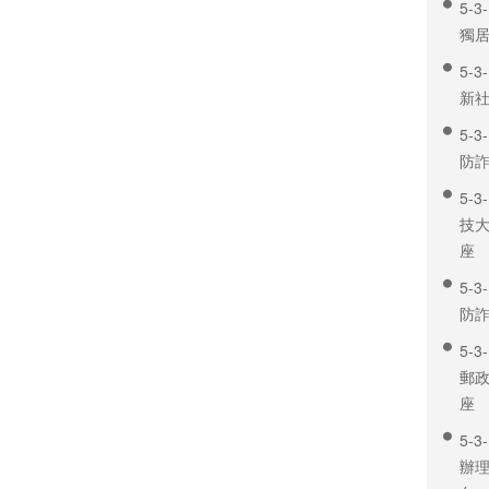
5-
獨
5-
新
5-
防
5-
技大
座
5-
防
5-
郵政
座
5-
辦理