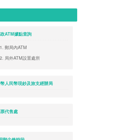
 郵政ATM據點查詢
-1. 郵局內ATM
3-2. 局外ATM設置處所
. 外幣人民幣現鈔及旅支經辦局
 郵票代售處
. 用郵尖鋒時段