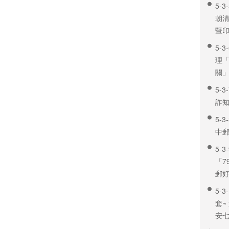
5-
朝清
暨
5-
理
關
5-
詐
5-
中
5-
「7
郵
5-
套~
安