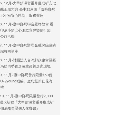
3-5. 12月-大甲鎮瀾宮重修慶成祈安七
醮王船大典 臺中郵局設「臨時郵局
印尼小額安心匯款」服務攤位
3-6. 11月-臺中郵局聯合霧峰教會 辦
「印尼小額安心匯款宣導暨健行闖
」公益活動
3-7. 11月-臺中郵局辦理金融保險暨防
知識校園講座
3-8. 11月-財團法人台灣郵政協會暨臺
郵局助弱勢獨居長輩改善居家環境
3-9. 11月- 臺中郵局發行限量150份
99花young福袋」邀您逛新社花海
好禮
3-10. 11月-臺中郵局限量發行2,000
 過火祈福『大甲鎮瀾宮重修慶成祈
七朝清醮專屬個人化郵票』