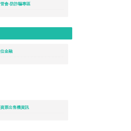
 金管會-防詐騙專區
 數位金融
. 郵資票出售機資訊