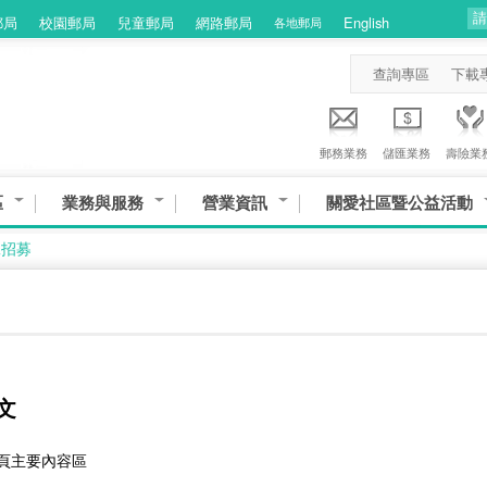
郵局
校園郵局
兒童郵局
網路郵局
English
各地郵局
查詢專區
下載
郵務業務
儲匯業務
壽險業
區
業務與服務
營業資訊
關愛社區暨公益活動
工招募
文
網頁主要內容區