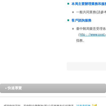
本局主要辦理業務和服
一般共同業務(請參
客戶諮詢服務
臺中郵局樂意受理各
（
http：//www.post.
指教。
快速導覽
▼
感謝您的蒞臨，若您對中華郵政(股)公司服務有任何建議，
請惠予賜教