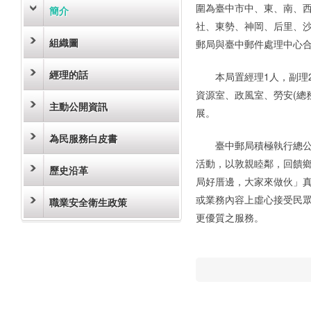
圍為臺中市中、東、南、
簡介
社、東勢、神岡、后里、沙
組織圖
郵局與臺中郵件處理中心合
經理的話
本局置經理1人，副理
資源室、政風室、勞安(總
主動公開資訊
展。
為民服務白皮書
臺中郵局積極執行總
活動，以敦親睦鄰，回饋
歷史沿革
局好厝邊，大家來做伙」
或業務內容上虛心接受民
職業安全衛生政策
更優質之服務。