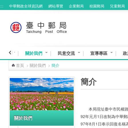
:::
中華郵政全球資訊網
網站導覽
企業郵局
校園郵局
兒童郵局
跳到主要內容區塊
臺中館
關於我們
民意交流
宣導專區
政
首頁
>
關於我們
>
簡介
:::
:::
簡介
本局現址臺中市民權路
92年元月1日改制為中華
關於我們
97年8月1日奉示回復名