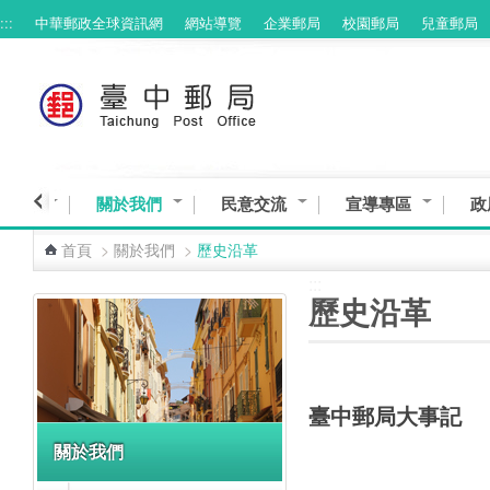
:::
中華郵政全球資訊網
網站導覽
企業郵局
校園郵局
兒童郵局
跳到主要內容區塊
臺中館
關於我們
民意交流
宣導專區
政
首頁
>
關於我們
>
歷史沿革
:::
:::
歷史沿革
臺中郵局大事記
關於我們