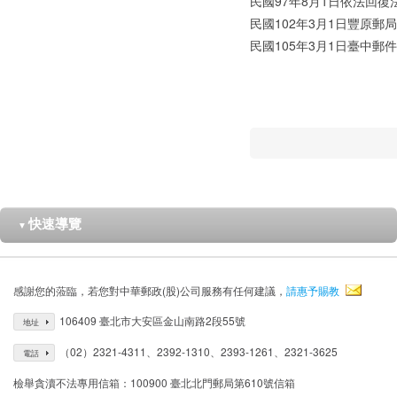
民國97年8月1日依法回
民國102年3月1日豐原郵
民國105年3月1日臺中
快速導覽
▼
感謝您的蒞臨，若您對中華郵政(股)公司服務有任何建議，
請惠予賜教
106409 臺北市大安區金山南路2段55號
地址
（02）2321-4311、2392-1310、2393-1261、2321-3625
電話
檢舉貪瀆不法專用信箱：100900 臺北北門郵局第610號信箱