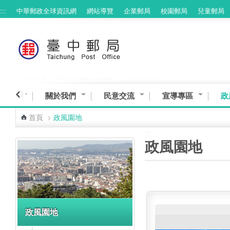
:::
中華郵政全球資訊網
網站導覽
企業郵局
校園郵局
兒童郵局
跳到主要內容區塊
臺中館
關於我們
民意交流
宣導專區
政
首頁
>
政風園地
:::
:::
政風園地
政風園地