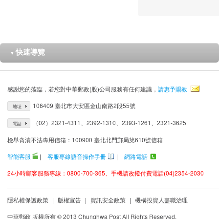
快速導覽
▼
感謝您的蒞臨，若您對中華郵政(股)公司服務有任何建議，
請惠予賜教
106409 臺北市大安區金山南路2段55號
地址
（02）2321-4311、2392-1310、2393-1261、2321-3625
電話
檢舉貪瀆不法專用信箱：100900 臺北北門郵局第610號信箱
智能客服
|
客服專線語音操作手冊
|
網路電話
24小時顧客服務專線：0800-700-365、手機請改撥付費電話(04)2354-2030
隱私權保護政策
|
版權宣告
|
資訊安全政策
|
機構投資人盡職治理
中華郵政 版權所有 © 2013 Chunghwa Post All Rights Reserved.