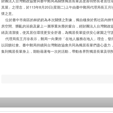
財團法人台灣郵政協會與臺中郵局為關懷獨居長輩及改善弱勢長者居住
其屋」之理念，於113年8月20日(星期二)上午由臺中郵局代理局長王
懷之意。
位於臺中市南區的林奶奶為本次關懷之對象，獨自棲身於舊社區內狹
房空間、髒亂的浴廁及蒙上一層厚重灰塵的窗台，經財團法人台灣郵政
繕及清潔後，使其居住環境更安全舒適，為獨居長輩提供安心家園之守
代理局長王月珍表示，郵局一向秉持「在地人服務在地人」理念，發
以回饋社會。臺中郵局持續與台灣郵政協會共同為獨居長輩們盡心盡力
集到獨居長輩身上，期盼藉著每一次的活動，帶動各界對獨居長輩及弱