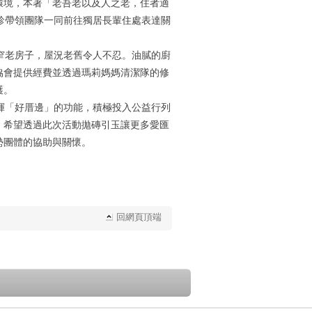
環境，本著「老吾老以及人之老，住者適
月珍帶領團隊一同前往獨居長輩住處表達關
窄老房子，屋況老舊令人不忍。油膩的廚
協會提供經費並透過瑪莉媽媽清潔隊的修
護。
揮「好厝邊」的功能，積極投入公益行列
，希望透過此次活動拋磚引玉讓更多愛匯
勢團體的協助與關懷。
回網頁頂端