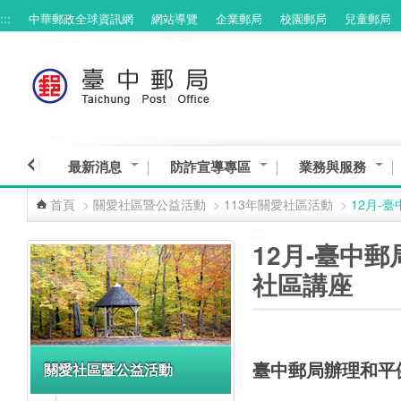
:::
中華郵政全球資訊網
網站導覽
企業郵局
校園郵局
兒童郵局
跳到主要內容區塊
最新消息
防詐宣導專區
業務與服務
首頁
>
關愛社區暨公益活動
>
113年關愛社區活動
>
12月-
:::
:::
12月-臺中
社區講座
臺中郵局辦理和平
關愛社區暨公益活動