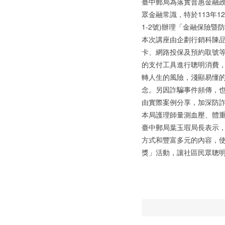
臺中郵局為落實普惠金融
眾金融常識，特於113年1
1-2號)辦理「金融保險
本次講座由企劃行銷科陳品
卡、網路投保及預約取號
的支付工具進行聰明消費
轉人生的風險，淺顯易懂
念。另因詐騙事件頻傳，
由實際案例分享，加深防
本局護理師量測血壓、體
臺中郵局葉玉瑕局長表示
方式和豐富多元的內容，使
獎」活動，讓社區民眾聰