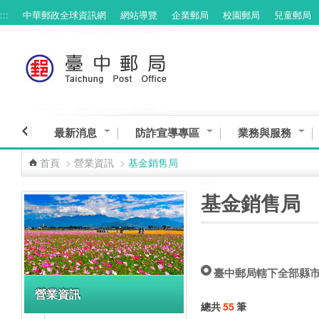
:::
中華郵政全球資訊網
網站導覽
企業郵局
校園郵局
兒童郵局
跳到主要內容區塊
最新消息
防詐宣導專區
業務與服務
首頁
>
營業資訊
>
基金銷售局
:::
:::
基金銷售局
臺中郵局轄下全部縣
營業資訊
總共
55
筆