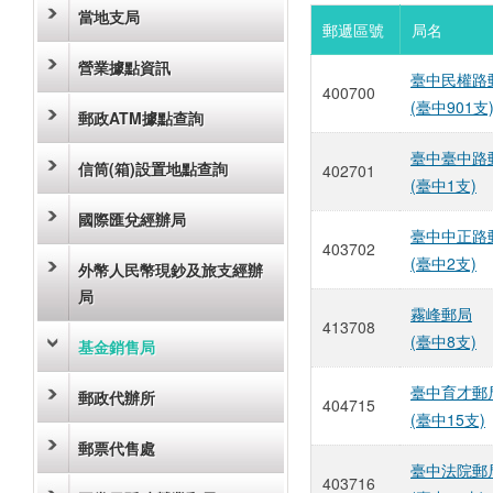
當地支局
郵遞區號
局名
營業據點資訊
臺中民權路
400700
(臺中901支
郵政ATM據點查詢
臺中臺中路
信筒(箱)設置地點查詢
402701
(臺中1支)
國際匯兌經辦局
臺中中正路
403702
(臺中2支)
外幣人民幣現鈔及旅支經辦
局
霧峰郵局
413708
(臺中8支)
基金銷售局
臺中育才郵
郵政代辦所
404715
(臺中15支)
郵票代售處
臺中法院郵
403716