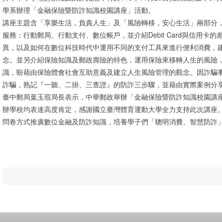
學系辦理「金融保險暨防詐知識校園講座」活動。
講座主題含「享樂生活，負責人生」及「風險轉移，安心生活」兩部分
服務：行動郵局、行動支付、數位帳戶，並介紹Debit Card與信用
異，以及如何在數位科技時代中運用不同的支付工具來進行便利消費，
念。並另介紹保險知識及郵政壽險的特色，運用保險來移轉人生的風險
識，盼藉由保險體會社會互助意義及建立人生風險管理的觀念。因詐騙
詐騙，熟記『一聽、二掛、三查證』的防詐三步驟，並藉由實際案例分
臺中郵局葉玉瑕局長表示，中華郵政舉辦「金融保險暨防詐知識校園講
辦學校均表達高度肯定，感謝國立臺灣體育運動大學全力支持此次講座
問卷方式推廣數位金融及防詐知識，培養學子們「聰明消費、智慧防詐