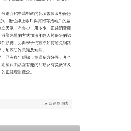
，分別介紹中華郵政的各項數位金融保險
卡的差異、數位線上帳戶與實體存摺帳戶的差
建立民眾「有多少、用多少」正確消費觀
，淺顯易懂的方式加深年輕人對保險的認
事件頻傳，另向學子們宣導如何避免網路
享，加深防詐意識及知能。
座」已有多年經驗，並獲多方好評，各合
。期望藉由活潑有趣的互動及有獎徵答及
」的正確理財觀念。
回網頁頂端