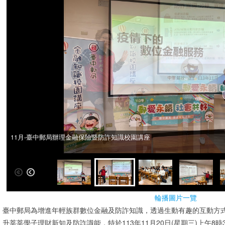
11月-臺中郵局辦理金融保險暨防詐知識校園講座
11月-臺中郵局辦理金融保險暨防詐知識校園講座
輪播圖片一覽
臺中郵局為增進年輕族群數位金融及防詐知識，透過生動有趣的互動方
升莘莘學子理財新知及防詐識能，特於113年11月20日(星期三)上午8