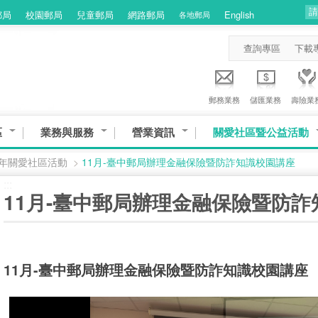
郵局
校園郵局
兒童郵局
網路郵局
English
各地郵局
查詢專區
下載
郵務業務
儲匯業務
壽險業
區
業務與服務
營業資訊
關愛社區暨公益活動
3年關愛社區活動
>
11月-臺中郵局辦理金融保險暨防詐知識校園講座
:::
11月-臺中郵局辦理金融保險暨防
11月-臺中郵局辦理金融保險暨防詐知識校園講座