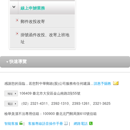
線上申辧業務
郵件改投改寄
掛號函件改投、改寄上班地
址
快速導覽
▼
感謝您的蒞臨，若您對中華郵政(股)公司服務有任何建議，
請惠予賜教
106409 臺北市大安區金山南路2段55號
地址
（02）2321-4311、2392-1310、2393-1261、2321-3625
電話
檢舉貪瀆不法專用信箱：100900 臺北北門郵局第610號信箱
智能客服
|
客服專線語音操作手冊
|
網路電話