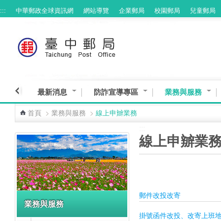
:::
中華郵政全球資訊網
網站導覽
企業郵局
校園郵局
兒童郵局
跳到主要內容區塊
最新消息
防詐宣導專區
業務與服務
首頁
>
業務與服務
>
線上申辧業務
:::
:::
線上申辧業
郵件改投改寄
業務與服務
掛號函件改投、改寄上班