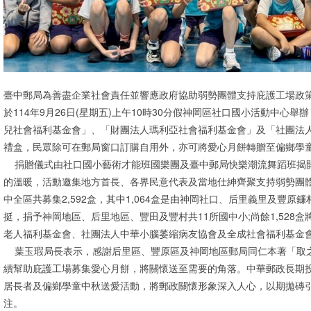
臺中郵局為善盡企業社會責任並響應政府協助弱勢團體支持庇護工場政
於114年9月26日(星期五)上午10時30分假神岡區社口國小活動中心
兒社會福利基金會」、「財團法人瑪利亞社會福利基金會」及「社團法
禮盒，民眾除可在郵局窗口訂購自用外，亦可將愛心月餅轉贈至偏鄉學
捐贈儀式由社口國小藝術才能班國樂團及臺中郵局快樂潮流舞蹈班揭
的溫暖，活動邀集地方首長、各界民意代表及當地仕紳齊聚支持弱勢團
中全區共募集2,592盒，其中1,064盒是由神岡社口、后里義里及豐原
挺，捐予神岡地區、后里地區、豐田及豐村共11所國中小;尚餘1,528
老人福利基金會、社團法人中華小腦萎縮病友協會及全成社會福利基金
葉玉瑕局長表示，感謝后里區、豐原區及神岡地區郵局同仁本著「取
續幫助庇護工場募集愛心月餅，將關懷送至需要的角落。中華郵政長期
居長者及偏鄉學童中秋送愛活動，將郵政關懷形象深入人心，以期拋磚
注。