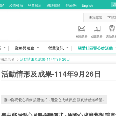
郵局
校園郵局
兒童郵局
網路郵局
English
各地郵局
查詢專區
下載
郵務業務
儲匯業務
壽險業
區
業務與服務
營業資訊
關愛社區暨公益活動
懷獨居老者
>
活動情形及成果-114年9月26日
:::
活動情形及成果-114年9月26日
臺中郵局愛心月餅捐贈儀式 ~用愛心成就夢想 讓真情點燃希望~
臺中郵局愛心月餅捐贈儀式 ~用愛心成就夢想 讓真