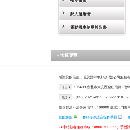
優良事蹟
郵人溫馨情
電動機車使用報告書
快速導覽
▼
感謝您的蒞臨，若您對中華郵政(股)公司服務
106409 臺北市大安區金山南路2段5
地址
（02）2321-4311、2392-1310、23
電話
檢舉貪瀆不法專用信箱：100900 臺北北門郵
智能客服
|
客服專線語音操作手冊
|
24小時顧客服務專線：0800-700-365、手機請改