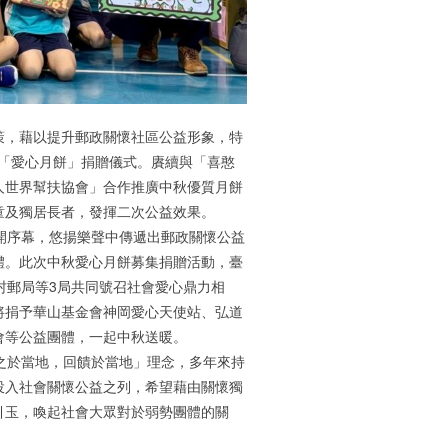
策，藉以提升郵政關懷社區公益形象，特
舉辦「愛心月餅」捐贈儀式。賡續與「喜憨
人世界幫扶協會」合作推廣中秋優質月餅
童及獨居長者，發揮二次公益效果。
開序幕，悠揚樂聲中傳遞出郵政關懷公益
體。此次中秋愛心月餅募集捐贈活動，臺
鐮村郵局等3局共同號召社會愛心鼎力相
盒將捐予華山基金會神岡愛心天使站、弘道
會等公益團體，一起中秋送暖。
之於當地，回饋於當地」理念，多年來持
投入社會關懷公益之列，希望藉由關懷獨
引玉，喚起社會大眾對於弱勢團體的關