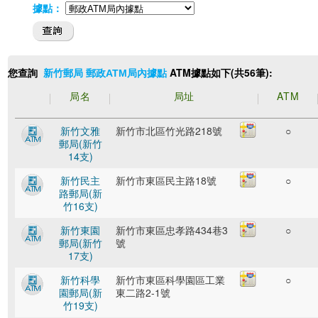
據點：
您查詢
ATM據點如下(共56筆):
新竹郵局 郵政ATM局內據點
局名
局址
ATM
新竹文雅
新竹市北區竹光路218號
○
郵局(新竹
14支)
新竹民主
新竹市東區民主路18號
○
路郵局(新
竹16支)
新竹東園
新竹市東區忠孝路434巷3
○
郵局(新竹
號
17支)
新竹科學
新竹市東區科學園區工業
○
園郵局(新
東二路2-1號
竹19支)