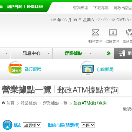
局
網路郵局
ENGLISH
查詢專區
下載專區
郵政出版
115 年 08 月 08 日 星期六
17 : 09 : 13
GMT+8 :
郵務業務
儲匯業務
壽險
訊息中心
營業據點
:::
營業據點一覽
郵政ATM據點查詢
首頁
>
營業據點
>
營業據點一覽
>
郵政ATM據點查詢
最後
縣市
鄉鎮市區(請選擇)