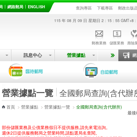
局
網路郵局
ENGLISH
查詢專區
下載專區
郵政出版
115 年 08 月 09 日 星期日
2 : 15 : 55
GMT+8 :
郵務業務
儲匯業務
壽險
訊息中心
營業據點
:::
營業據點一覽
全國郵局查詢(含代辦
首頁
>
營業據點
>
營業據點一覽
>
全國郵局查詢(含代辦所)
最後
部份儲匯業務及公債業務假日不提供服務,請先來電洽詢。
週休2日提供服務郵局之營業時間,請點選局名查閱。