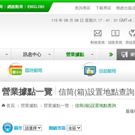
局
網路郵局
ENGLISH
查詢專區
下載專區
郵政出版
115 年 08 月 08 日 星期六
17 : 41 : 31
GMT+8 :
郵務業務
儲匯業務
壽險
訊息中心
營業據點
:::
營業據點一覽
信筒(箱)設置地點查詢
首頁
>
營業據點
>
營業據點一覽
>
信筒(箱)設置地點查詢
最後
縣市
鄉鎮市區