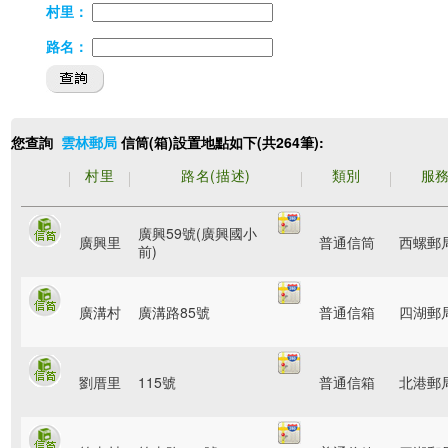
村里：
路名：
您查詢
信筒(箱)設置地點如下(共264筆):
雲林郵局
村里
路名(描述)
類別
服
廣興59號(廣興國小
廣興里
普通信筒
西螺郵
前)
廣溝村
廣溝路85號
普通信箱
四湖郵
劉厝里
115號
普通信箱
北港郵