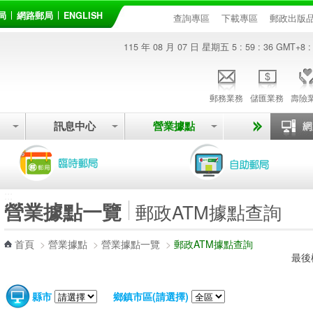
局
網路郵局
ENGLISH
查詢專區
下載專區
郵政出版
115 年 08 月 07 日 星期五
5 : 59 : 36
GMT+8 :
郵務業務
儲匯業務
壽險
訊息中心
營業據點
:::
營業據點一覽
郵政ATM據點查詢
首頁
>
營業據點
>
營業據點一覽
>
郵政ATM據點查詢
最後
縣市
鄉鎮市區(請選擇)