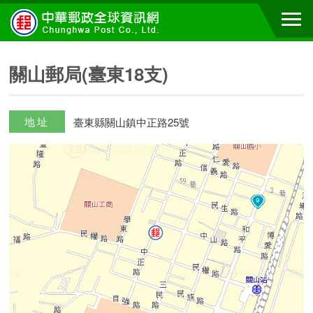
關山郵局(臺東18支)
地址
臺東縣關山鎮中正路25號