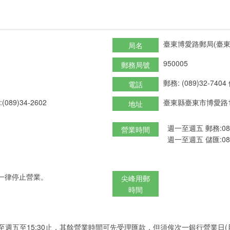
臺東博愛路郵局(臺東
局名
950005
郵務局號
郵務: (089)32-7404
電話
(089)34-2602
臺東縣臺東市博愛路1
地址
週一至週五 郵務:08:3
營業時間
週一至週五 儲匯:08:3
一律停止營業。
尖峰用郵
時間
至週五至15:30止，其餘營業時間可先受理匯款，但須俟次一銀行營業日