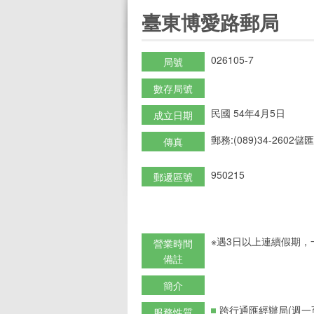
:::
臺東博愛路郵局
026105-7
局號
數存局號
民國 54年4月5日
成立日期
郵務:(089)34-2602儲匯:
傳真
950215
郵遞區號
※遇3日以上連續假期，
營業時間
備註
簡介
跨行通匯經辦局(週一
服務性質