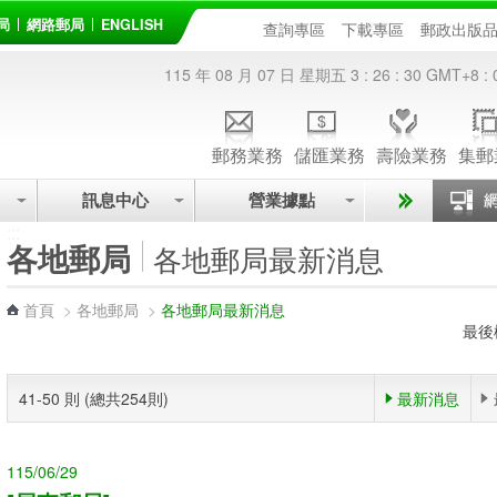
局
網路郵局
ENGLISH
查詢專區
下載專區
郵政出版
115 年 08 月 07 日 星期五
3 : 26 : 30
GMT+8 : 
郵務業務
儲匯業務
壽險業務
集郵
訊息中心
營業據點
:::
各地郵局
各地郵局最新消息
首頁
>
各地郵局
>
各地郵局最新消息
最後
41-50 則 (總共254則)
最新消息
115/06/29