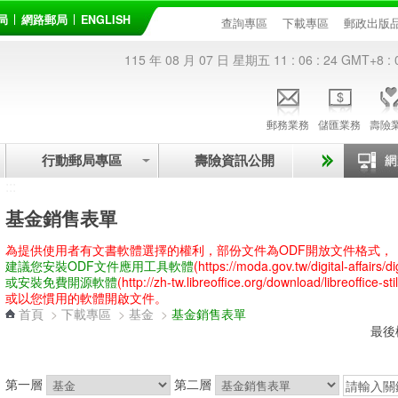
局
網路郵局
ENGLISH
查詢專區
下載專區
郵政出版
115 年 08 月 07 日 星期五
11 : 06 : 24
GMT+8 : 
郵務業務
儲匯業務
壽險
行動郵局專區
壽險資訊公開
:::
基金銷售表單
為提供使用者有文書軟體選擇的權利，部份文件為ODF開放文件格式，
建議您安裝ODF文件應用工具軟體
(https://moda.gov.tw/digital-affairs/d
或安裝免費開源軟體
(http://zh-tw.libreoffice.org/download/libreoffice-stil
或以您慣用的軟體開啟文件。
首頁
>
下載專區
>
基金
>
基金銷售表單
最後
第一層
第二層