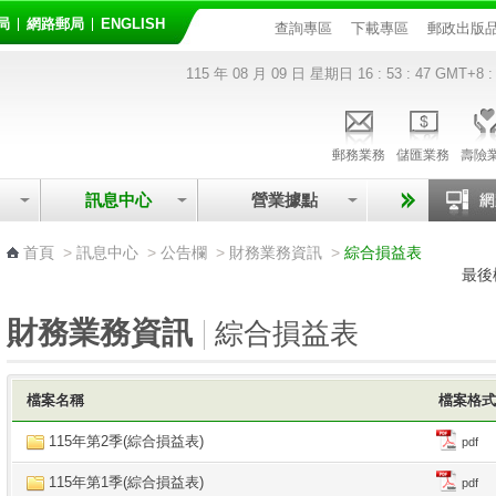
局
網路郵局
ENGLISH
查詢專區
下載專區
郵政出版
115 年 08 月 09 日 星期日
16 : 53 : 47
GMT+8 :
郵務業務
儲匯業務
壽險
訊息中心
營業據點
:::
首頁
>
訊息中心
>
公告欄
>
財務業務資訊
>
綜合損益表
最後
財務業務資訊
綜合損益表
檔案名稱
檔案格
115年第2季(綜合損益表)
pdf
115年第1季(綜合損益表)
pdf