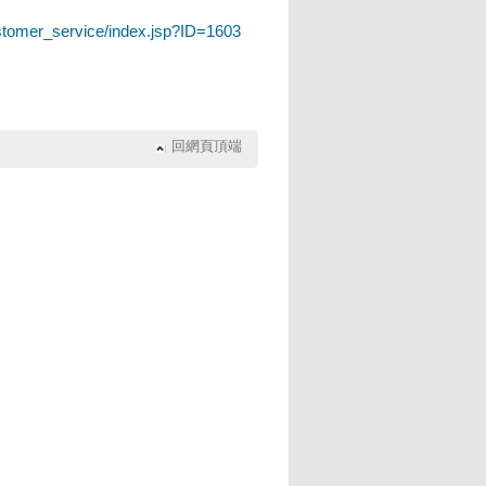
ustomer_service/index.jsp?ID=1603
回網頁頂端