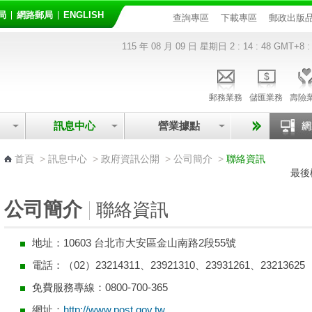
局
網路郵局
ENGLISH
查詢專區
下載專區
郵政出版
115 年 08 月 09 日 星期日
2 : 14 : 48
GMT+8 :
郵務業務
儲匯業務
壽險
訊息中心
營業據點
:::
首頁
>
訊息中心
>
政府資訊公開
>
公司簡介
>
聯絡資訊
最後
公司簡介
聯絡資訊
地址：10603 台北市大安區金山南路2段55號
電話：（02）23214311、23921310、23931261、23213625
免費服務專線：0800-700-365
網址：
http://www.post.gov.tw