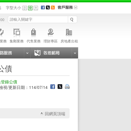
品
字型大小
 00
業務
集郵業務
代售業務
理財專區
房地產出租
公債
央登錄公債
檢視/更新日期：114/07/14
回網頁頂端