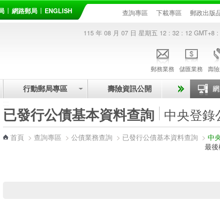
局
網路郵局
ENGLISH
查詢專區
下載專區
郵政出版
115 年 08 月 07 日 星期五
12 : 32 : 13
GMT+8 :
郵務業務
儲匯業務
壽險
行動郵局專區
壽險資訊公開
:::
已發行公債基本資料查詢
中央登錄
首頁
>
查詢專區
>
公債業務查詢
>
已發行公債基本資料查詢
>
中
最後